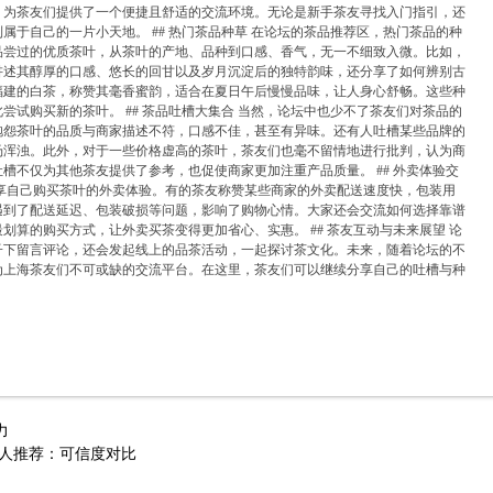
，为茶友们提供了一个便捷且舒适的交流环境。无论是新手茶友寻找入门指引，还
属于自己的一片小天地。 ## 热门茶品种草 在论坛的茶品推荐区，热门茶品的种
品尝过的优质茶叶，从茶叶的产地、品种到口感、香气，无一不细致入微。比如，
讲述其醇厚的口感、悠长的回甘以及岁月沉淀后的独特韵味，还分享了如何辨别古
福建的白茶，称赞其毫香蜜韵，适合在夏日午后慢慢品味，让人身心舒畅。这些种
尝试购买新的茶叶。 ## 茶品吐槽大集合 当然，论坛中也少不了茶友们对茶品的
抱怨茶叶的品质与商家描述不符，口感不佳，甚至有异味。还有人吐槽某些品牌的
汤浑浊。此外，对于一些价格虚高的茶叶，茶友们也毫不留情地进行批判，认为商
槽不仅为其他茶友提供了参考，也促使商家更加注重产品质量。 ## 外卖体验交
享自己购买茶叶的外卖体验。有的茶友称赞某些商家的外卖配送速度快，包装用
遇到了配送延迟、包装破损等问题，影响了购物心情。大家还会交流如何选择靠谱
划算的购买方式，让外卖买茶变得更加省心、实惠。 ## 茶友互动与未来展望 论
子下留言评论，还会发起线上的品茶活动，一起探讨茶文化。未来，随着论坛的不
为上海茶友们不可或缺的交流平台。在这里，茶友们可以继续分享自己的吐槽与种
力
个人推荐：可信度对比