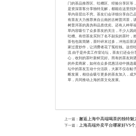
门的茶品推荐区、吐槽区、经验分享区等
是资深茶客分享独特见解，都能在这里找到
草内容层出不穷。茶友们会详细分享自己
有茶友大力推荐来自云南的古树普洱茶，
树普洱茶的真伪和品质优劣。还有人种草
草内容吸引了众多茶友的关注，不少人因此
吐槽。有些茶友买到了名不副实的茶叶，
茶包包装简陋，茶叶碎末过多，冲泡后茶
家过度炒作，让消费者花了冤枉钱。这些吐
流 由于是外卖工作室论坛，茶友们还会分
心，收到的茶叶新鲜完好。而有的茶友则
的外卖商家，如何在众多优惠活动中挑选最
坛中的茶友互动十分活跃，大家不仅在帖
断发展，相信会吸引更多的茶友加入，成
草，共同推动上海的茶文化发展。
邂逅上海中高端喝茶的独特魅
上一篇：
上海高端外卖平台哪家好VS
下一篇：