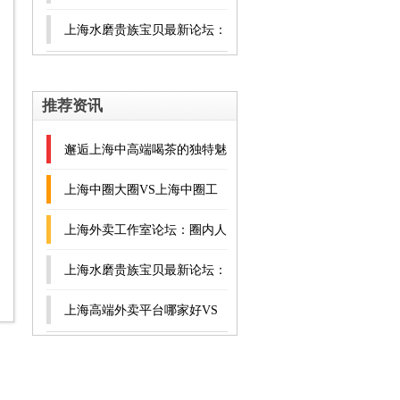
的交流宝藏地
上海水磨贵族宝贝最新论坛：
本地热议话题
推荐资讯
邂逅上海中高端喝茶的独特魅
力
上海中圈大圈VS上海中圈工
作室：选择指南
上海外卖工作室论坛：圈内人
的交流宝藏地
上海水磨贵族宝贝最新论坛：
本地热议话题
上海高端外卖平台哪家好VS
个人推荐：可信度对比